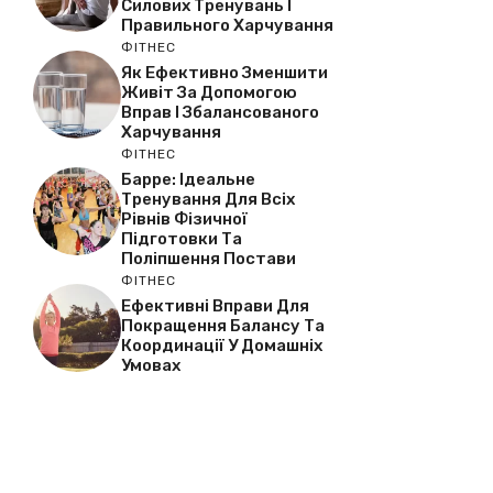
Силових Тренувань І
Правильного Харчування
ФІТНЕС
Як Ефективно Зменшити
Живіт За Допомогою
Вправ І Збалансованого
Харчування
ФІТНЕС
Барре: Ідеальне
Тренування Для Всіх
Рівнів Фізичної
Підготовки Та
Поліпшення Постави
ФІТНЕС
Ефективні Вправи Для
Покращення Балансу Та
Координації У Домашніх
Умовах