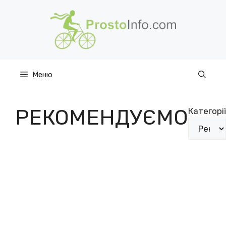
Перейти
до
вмісту
Меню
РЕКОМЕНДУЄМО
Категорії