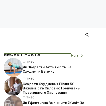
RECENT
POSTS
More
ФІТНЕС
Як Зберегти Активність Та
Схуднути Взимку
ФІТНЕС
Секрети Схуднення Після 50:
Важливість Силових Тренувань І
Правильного Харчування
ФІТНЕС
Як Ефективно Зменшити Живіт За