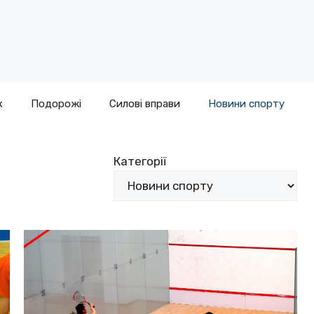
к
Подорожі
Силові вправи
Новини спорту
Категорії