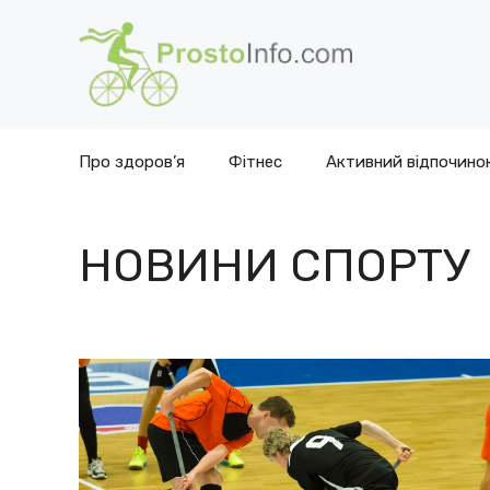
Перейти
до
вмісту
Про здоров’я
Фітнес
Активний відпочино
НОВИНИ СПОРТУ