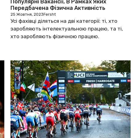
Популярні Вакансії, В Рамках Яких
Передбачена Фізична Активність
25 Жовтня, 2023
Fersht
Усі фахівці діляться на дві категорії: ті, хто
заробляють інтелектуальною працею, та ті,
хто заробляють фізичною працею.