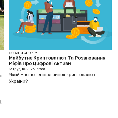
НОВИНИ СПОРТУ
Майбутнє Криптовалют Та Розвіювання
Міфів Про Цифрові Активи
13 Грудня, 2023
Fersht
Який має потенціал ринок криптовалют
ні
України?
і.