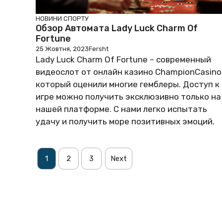
НОВИНИ СПОРТУ
Обзор Автомата Lady Luck Charm Of
Fortune
25 Жовтня, 2023
Fersht
Lady Luck Charm Of Fortune – современный
видеослот от онлайн казино ChampionCasino
который оценили многие гемблеры. Доступ к
игре можно получить эксклюзивно только на
нашей платформе. С нами легко испытать
удачу и получить море позитивных эмоций.
1
2
3
Next