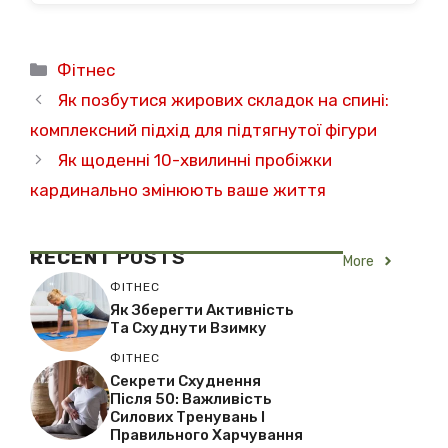
Категорії
Фітнес
Як позбутися жирових складок на спині:
комплексний підхід для підтягнутої фігури
Як щоденні 10-хвилинні пробіжки
кардинально змінюють ваше життя
RECENT
POSTS
More
ФІТНЕС
Як Зберегти Активність
Та Схуднути Взимку
ФІТНЕС
Секрети Схуднення
Після 50: Важливість
Силових Тренувань І
Правильного Харчування