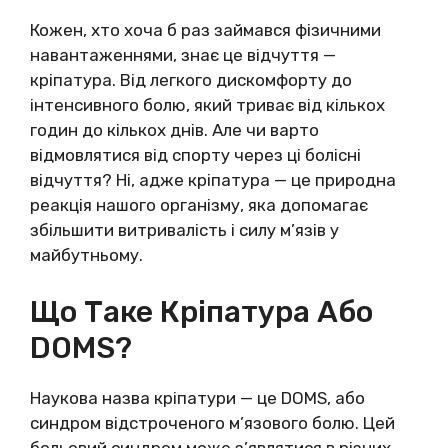
Кожен, хто хоча б раз займався фізичними
навантаженнями, знає це відчуття —
кріпатура. Від легкого дискомфорту до
інтенсивного болю, який триває від кількох
годин до кількох днів. Але чи варто
відмовлятися від спорту через ці болісні
відчуття? Ні, адже кріпатура — це природна
реакція нашого організму, яка допомагає
збільшити витривалість і силу м’язів у
майбутньому.
Що Таке Кріпатура Або
DOMS?
Наукова назва кріпатури — це DOMS, або
синдром відстроченого м’язового болю. Цей
больовий синдром може з’являтися в різних