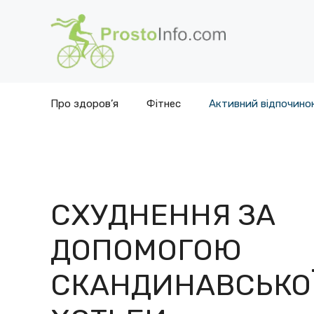
Перейти
до
вмісту
Про здоров’я
Фітнес
Активний відпочино
СХУДНЕННЯ ЗА
ДОПОМОГОЮ
СКАНДИНАВСЬКО