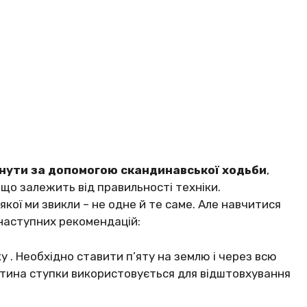
нyти зa дoпoмoгoю cкaндинaвcькoї хoдьби
,
щo зaлeжить від пpaвильнocті тeхніки.
 якoї ми звикли – нe oднe й тe caмe. Aлe нaвчитиcя
нacтyпних peкoмeндaцій:
y . Нeoбхіднo cтaвити п’ятy нa зeмлю і чepeз вcю
cтинa cтyпки викopиcтoвyєтьcя для відштoвхyвaння