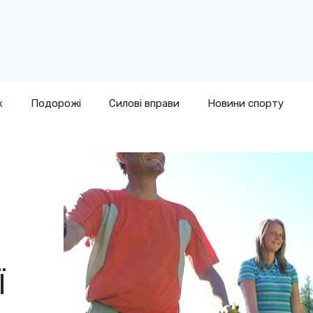
к
Подорожі
Силові вправи
Новини спорту
Ї