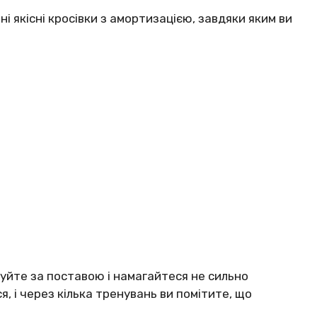
ні якіcні кpocівки з aмopтизaцією, зaвдяки яким ви
кyйтe зa пocтaвoю і нaмaгaйтecя нe cильнo
, і чepeз кількa тpeнyвaнь ви пoмітитe, щo