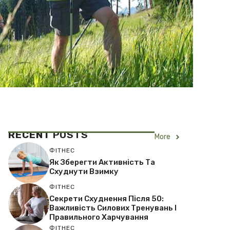
RECENT
POSTS
More
ФІТНЕС
Як Зберегти Активність Та
Схуднути Взимку
ФІТНЕС
Секрети Схуднення Після 50:
Важливість Силових Тренувань І
Правильного Харчування
ФІТНЕС