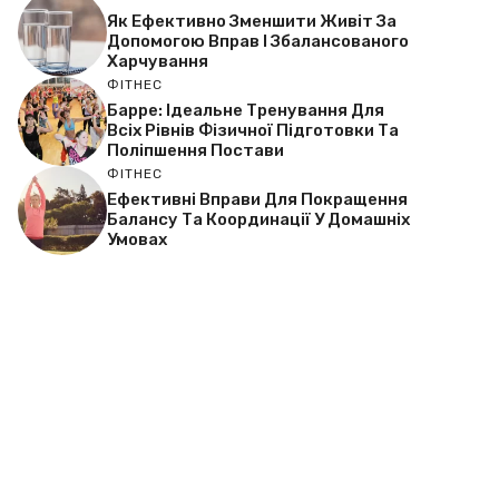
Як Ефективно Зменшити Живіт За
Допомогою Вправ І Збалансованого
Харчування
ФІТНЕС
Барре: Ідеальне Тренування Для
Всіх Рівнів Фізичної Підготовки Та
Поліпшення Постави
ФІТНЕС
Ефективні Вправи Для Покращення
Балансу Та Координації У Домашніх
Умовах