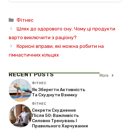
Категорії
Фітнес
Шлях до здорового сну. Чому ці продукти
варто виключити з раціону?
Корисні вправи, які можна робити на
гімнастичних кільцях
RECENT
POSTS
More
ФІТНЕС
Як Зберегти Активність
Та Схуднути Взимку
ФІТНЕС
Секрети Схуднення
Після 50: Важливість
Силових Тренувань І
Правильного Харчування