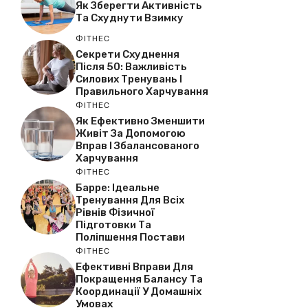
Як Зберегти Активність
Та Схуднути Взимку
ФІТНЕС
Секрети Схуднення
Після 50: Важливість
Силових Тренувань І
Правильного Харчування
ФІТНЕС
Як Ефективно Зменшити
Живіт За Допомогою
Вправ І Збалансованого
Харчування
ФІТНЕС
Барре: Ідеальне
Тренування Для Всіх
Рівнів Фізичної
Підготовки Та
Поліпшення Постави
ФІТНЕС
Ефективні Вправи Для
Покращення Балансу Та
Координації У Домашніх
Умовах