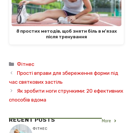
8 простих методів, щоб зняти біль в м'язах
після тренування
Категорії
Фітнес
Прості вправи для збереження форми під
час святкових застіль
Як зробити ноги стрункими: 20 ефективних
способів вдома
RECENT
POSTS
More
ФІТНЕС