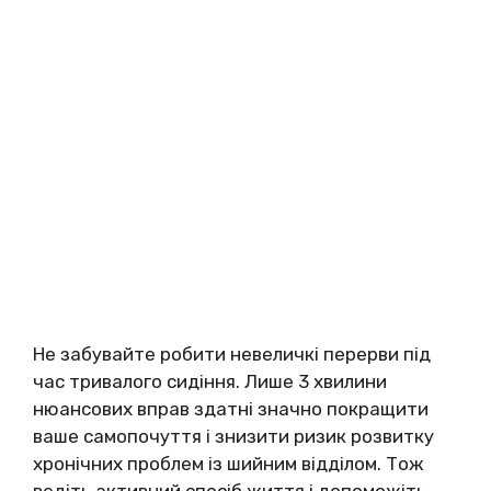
Не забувайте робити невеличкі перерви під
час тривалого сидіння. Лише 3 хвилини
нюансових вправ здатні значно покращити
ваше самопочуття і знизити ризик розвитку
хронічних проблем із шийним відділом. Тож
ведіть активний спосіб життя і допоможіть