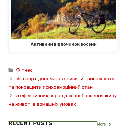
Активний відпочинок восени
Категорії
Фітнес
Як спорт допомагає знизити тривожність
та покращити психоемоційний стан
5 ефективних вправ для позбавлення жиру
на животі в домашніх умовах
RECENT
POSTS
More