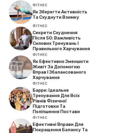
ФІТНЕС
Як Зберегти Активність
Та Схуднути Взимку
ФІТНЕС
Секрети Схуднення
Після 50: Важливість
Силових Тренувань І
Правильного Харчування
ФІТНЕС
Як Ефективно Зменшити
Живіт За Допомогою
Вправ І Збалансованого
Харчування
ФІТНЕС
Барре: Ідеальне
Тренування Для Всіх
Рівнів Фізичної
Підготовки Та
Поліпшення Постави
ФІТНЕС
Ефективні Вправи Для
Покращення Балансу Та