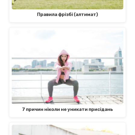
Правила фрізбі (алтимат)
7 причин ніколи не уникати присідань