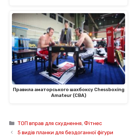
Правила аматорського шахбоксу Chessboxing
Amateur (CBA)
Категорії
ТОП вправ для схуднення
,
Фітнес
5 видів планки для бездоганної фігури