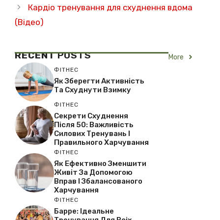
Кардіо тренування для схуднення вдома
(Відео)
RECENT
POSTS
More
ФІТНЕС
Як Зберегти Активність
Та Схуднути Взимку
ФІТНЕС
Секрети Схуднення
Після 50: Важливість
Силових Тренувань І
Правильного Харчування
ФІТНЕС
Як Ефективно Зменшити
Живіт За Допомогою
Вправ І Збалансованого
Харчування
ФІТНЕС
Барре: Ідеальне
Тренування Для Всіх