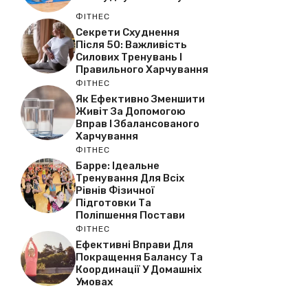
ФІТНЕС
Секрети Схуднення
Після 50: Важливість
Силових Тренувань І
Правильного Харчування
ФІТНЕС
Як Ефективно Зменшити
Живіт За Допомогою
Вправ І Збалансованого
Харчування
ФІТНЕС
Барре: Ідеальне
Тренування Для Всіх
Рівнів Фізичної
Підготовки Та
Поліпшення Постави
ФІТНЕС
Ефективні Вправи Для
Покращення Балансу Та
Координації У Домашніх
Умовах