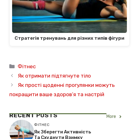
Стратегія тренувань для різних типів фігури
Категорії
Фітнес
Як отримати підтягнуте тіло
Як прості щоденні прогулянки можуть
покращити ваше здоров’я та настрій
RECENT
POSTS
More
ФІТНЕС
Як Зберегти Активність
Та Схуднути Взимку