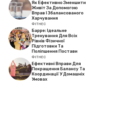
Як Ефективно Зменшити
Живіт За Допомогою
Вправ І Збалансованого
Харчування
ФІТНЕС
Барре: Ідеальне
Тренування Для Всіх
Рівнів Фізичної
Підготовки Та
Поліпшення Постави
ФІТНЕС
Ефективні Вправи Для
Покращення Балансу Та
Координації У Домашніх
Умовах