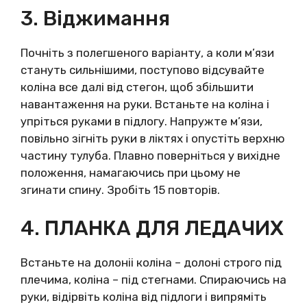
3. Віджимання
Почніть з полегшеного варіанту, а коли м’язи
стануть сильнішими, поступово відсувайте
коліна все далі від стегон, щоб збільшити
навантаження на руки. Встаньте на коліна і
упріться руками в підлогу. Напружте м’язи,
повільно зігніть руки в ліктях і опустіть верхню
частину тулуба. Плавно поверніться у вихідне
положення, намагаючись при цьому не
згинати спину. Зробіть 15 повторів.
4. ПЛАНКА ДЛЯ ЛЕДАЧИХ
Встаньте на долоніі коліна – долоні строго під
плечима, коліна – під стегнами. Спираючись на
руки, відірвіть коліна від підлоги і випряміть