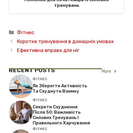
тренувань
Категорії
Фітнес
Коротке тренування в домашніх умовах
Ефективна вправа для ніг
RECENT
POSTS
More
ФІТНЕС
Як Зберегти Активність
Та Схуднути Взимку
ФІТНЕС
Секрети Схуднення
Після 50: Важливість
Силових Тренувань І
Правильного Харчування
ФІТНЕС