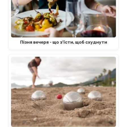
Пізня вечеря - що з'їсти, щоб схуднути