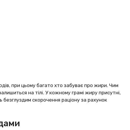
дів, при цьому багато хто забуває про жири. Чим
алишиться на тілі. У кожному грамі жиру присутні,
ть безглуздим скорочення раціону за рахунок
одами