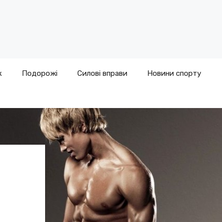
к
Подорожі
Силові вправи
Новини спорту