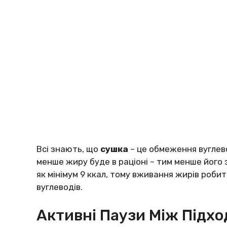
Всі знають, що
сушка
– це обмеження вуглево
менше жиру буде в раціоні – тим менше його з
як мінімум 9 ккал, тому вживання жирів роби
вуглеводів.
Активні Паузи Між Підх