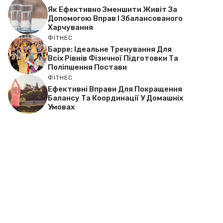
Як Ефективно Зменшити Живіт За
Допомогою Вправ І Збалансованого
Харчування
ФІТНЕС
Барре: Ідеальне Тренування Для
Всіх Рівнів Фізичної Підготовки Та
Поліпшення Постави
ФІТНЕС
Ефективні Вправи Для Покращення
Балансу Та Координації У Домашніх
Умовах