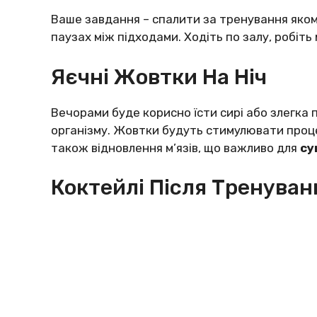
Ваше завдання – спалити за тренування якомо
паузах між підходами. Ходіть по залу, робіть
Яєчні Жовтки На Ніч
Вечорами буде корисно їсти сирі або злегка 
організму. Жовтки будуть стимулювати процес
також відновлення м’язів, що важливо для
су
Коктейлі Після Тренуван