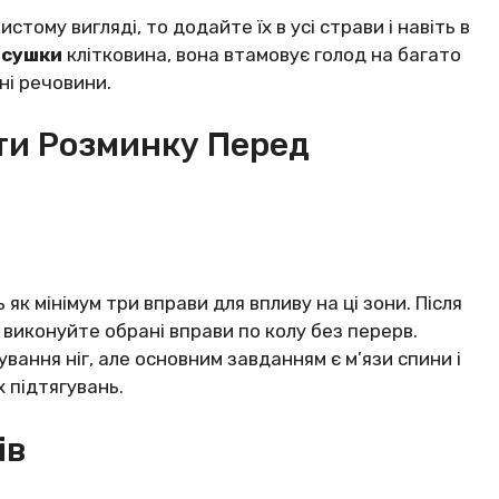
тому вигляді, то додайте їх в усі страви і навіть в
я
сушки
клітковина, вона втамовує голод на багато
ні речовини.
ити Розминку Перед
 як мінімум три вправи для впливу на ці зони. Після
, виконуйте обрані вправи по колу без перерв.
вання ніг, але основним завданням є м’язи спини і
х підтягувань.
ів