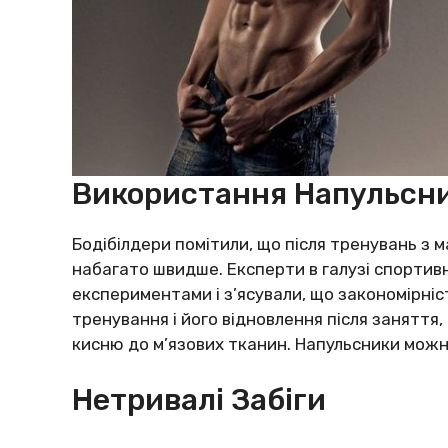
Використання Напульсни
Бодібілдери помітили, що після тренувань з
набагато швидше. Експерти в галузі спортив
експериментами і з’ясували, що закономірніс
тренування і його відновлення після занятт
кисню до м’язових тканин. Напульсники можна
Нетривалі Забіги