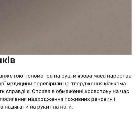
ків
 манжетою тонометра на руці м’язова маса наростає
ної медицини перевірили це твердження кількома
ть справді є. Справа в обмеженні кровотоку на час
я, посилення надходження поживних речовин і
 надягати на руки і на ноги.