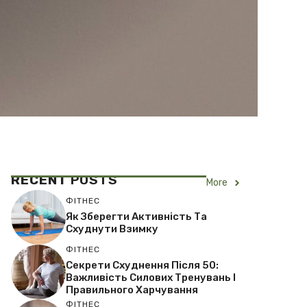
RECENT
POSTS
More
ФІТНЕС
Як Зберегти Активність Та
Схуднути Взимку
ФІТНЕС
Секрети Схуднення Після 50:
Важливість Силових Тренувань І
Правильного Харчування
ФІТНЕС