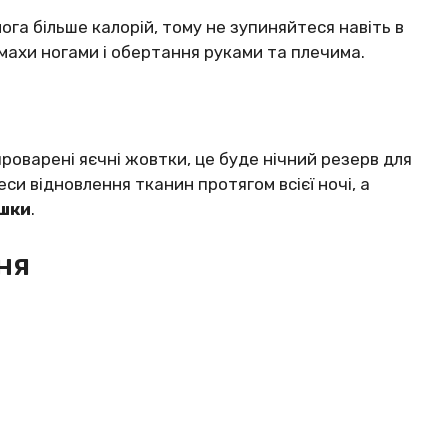
га більше калорій, тому не зупиняйтеся навіть в
 махи ногами і обертання руками та плечима.
проварені яєчні жовтки, це буде нічний резерв для
и відновлення тканин протягом всієї ночі, а
шки
.
ня