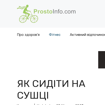
Перейти
до
вмісту
Про здоров’я
Фітнес
Активний відпочино
ЯК СИДІТИ НА
СУШЦІ