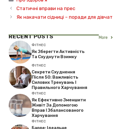
Статичні вправи на прес
Як накачати сідниці – поради для дівчат
RECENT
POSTS
More
ФІТНЕС
Як Зберегти Активність
Та Схуднути Взимку
ФІТНЕС
Секрети Схуднення
Після 50: Важливість
Силових Тренувань І
Правильного Харчування
ФІТНЕС
Як Ефективно Зменшити
Живіт За Допомогою
Вправ І Збалансованого
Харчування
ФІТНЕС
Барре: Ідеальне