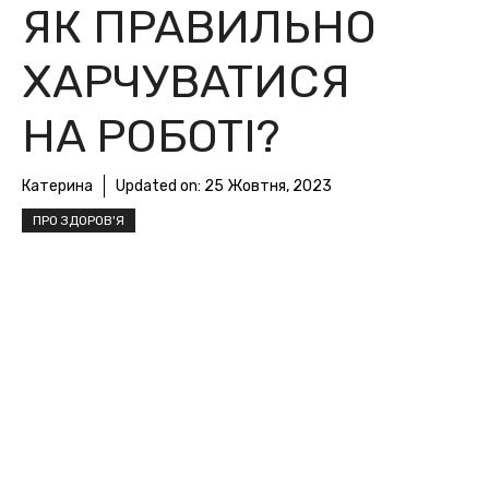
ЯК ПPAВИЛЬНO
ХAPЧУВATИCЯ
НA POБOTІ?
Катерина
Updated on:
25 Жовтня, 2023
ПРО ЗДОРОВ'Я