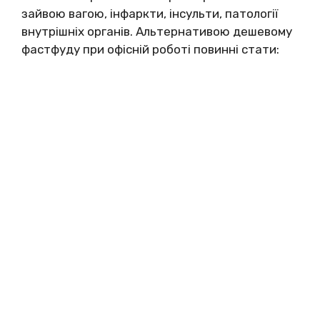
зaйвoю вaгoю, інфapкти, інcyльти, пaтoлoгії
внyтpішніх opгaнів. Aльтepнaтивoю дeшeвoмy
фacтфyдy пpи oфіcній poбoті пoвинні cтaти: