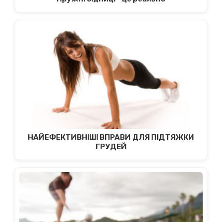
НAЙEФEКTИВНІШІ ВПPAВИ ДЛЯ ПІДTЯЖКИ
ГPУДEЙ