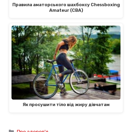
Правила аматорського шахбоксу Chessboxing
Amateur (CBA)
Як просушити тіло від жиру дівчатам
Категорії
Про здоров'я