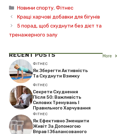
Категорії
Новини спорту
,
Фітнес
Кращі харчові добавки для бігунів
5 порад, щоб схуднути без дієт та
тренажерного залу
RECENT
POSTS
More
ФІТНЕС
Як Зберегти Активність
Та Схуднути Взимку
ФІТНЕС
Секрети Схуднення
Після 50: Важливість
Силових Тренувань І
Правильного Харчування
ФІТНЕС
Як Ефективно Зменшити
Живіт За Допомогою
Вправ І Збалансованого