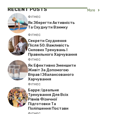
RECENT
POSTS
More
ФІТНЕС
Як Зберегти Активність
Та Схуднути Взимку
ФІТНЕС
Секрети Схуднення
Після 50: Важливість
Силових Тренувань І
Правильного Харчування
ФІТНЕС
Як Ефективно Зменшити
Живіт За Допомогою
Вправ І Збалансованого
Харчування
ФІТНЕС
Барре: Ідеальне
Тренування Для Всіх
Рівнів Фізичної
Підготовки Та
Поліпшення Постави
ФІТНЕС