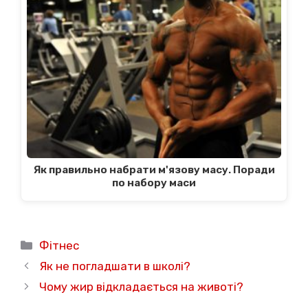
Як правильно набрати м'язову масу. Поради
по набору маси
Категорії
Фітнес
Як не погладшати в школі?
Чому жир відкладається на животі?