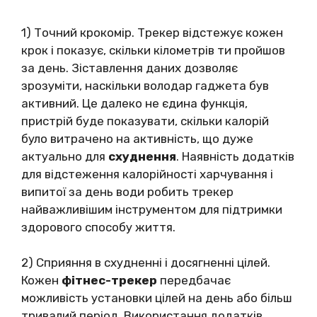
1) Точний крокомір. Трекер відстежує кожен
крок і показує, скільки кілометрів ти пройшов
за день. Зіставлення даних дозволяє
зрозуміти, наскільки володар гаджета був
активний. Це далеко не єдина функція,
пристрій буде показувати, скільки калорій
було витрачено на активність, що дуже
актуально для
схуднення
. Наявність додатків
для відстеження калорійності харчування і
випитої за день води робить трекер
найважливішим інструментом для підтримки
здорового способу життя.
2) Сприяння в схудненні і досягненні цілей.
Кожен
фітнес-трекер
передбачає
можливість установки цілей на день або більш
тривалий період. Використання додатків