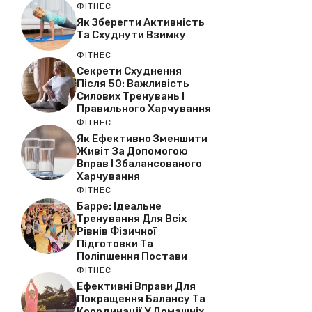
ФІТНЕС
Як Зберегти Активність
Та Схуднути Взимку
ФІТНЕС
Секрети Схуднення
Після 50: Важливість
Силових Тренувань І
Правильного Харчування
ФІТНЕС
Як Ефективно Зменшити
Живіт За Допомогою
Вправ І Збалансованого
Харчування
ФІТНЕС
Барре: Ідеальне
Тренування Для Всіх
Рівнів Фізичної
Підготовки Та
Поліпшення Постави
ФІТНЕС
Ефективні Вправи Для
Покращення Балансу Та
Координації У Домашніх