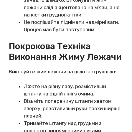
занадто швидко. Виконувати жим
лежачи слід акцентовано на м’язи, а не
на кістки грудної клітки.
Не поспішайте піднімати надмірні ваги.
Процес має бути поступовим.
Покрокова Техніка
Виконання Жиму Лежачи
Виконуйте жим лежачи за цією інструкцією:
Ляжте на рівну лаву, розмістивши
штангу на одній лінії з очима.
Візьміть поперечину штанги хватом
зверху, розставивши руки трохи ширше
плечей.
Тримайте штангу над грудьми з
повністю випрямленими руками.