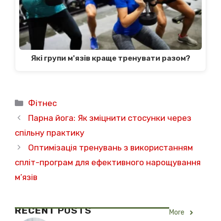
Які групи м'язів краще тренувати разом?
Категорії
Фітнес
Парна йога: Як зміцнити стосунки через
спільну практику
Оптимізація тренувань з використанням
спліт-програм для ефективного нарощування
м’язів
RECENT
POSTS
More