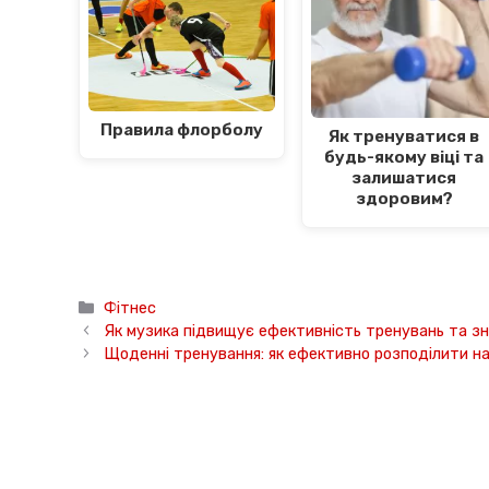
Правила флорболу
Як тренуватися в
будь-якому віці та
залишатися
здоровим?
Категорії
Фітнес
Як музика підвищує ефективність тренувань та з
Щоденні тренування: як ефективно розподілити н