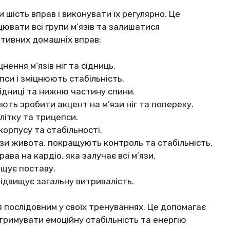
шість вправ і виконувати їх регулярно. Це
вати всі групи м’язів та залишатися
ативних домашніх вправ:
нення м’язів ніг та сідниць.
си і зміцнюють стабільність.
ідниці та нижню частину спини.
ляють зробити акцент на м’язи ніг та попереку.
літку та трицепси.
корпусу та стабільності.
язи живота, покращують контроль та стабільність.
ава на кардіо, яка залучає всі м’язи.
ащує поставу.
підвищує загальну витривалість.
послідовним у своїх тренуваннях. Це допомагає
дтримувати емоційну стабільність та енергію