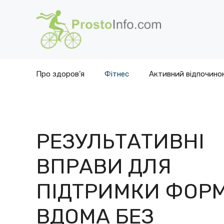
Перейти
до
вмісту
Про здоров’я
Фітнес
Активний відпочино
РЕЗУЛЬТАТИВНІ
ВПРАВИ ДЛЯ
ПІДТРИМКИ ФОР
ВДОМА БЕЗ