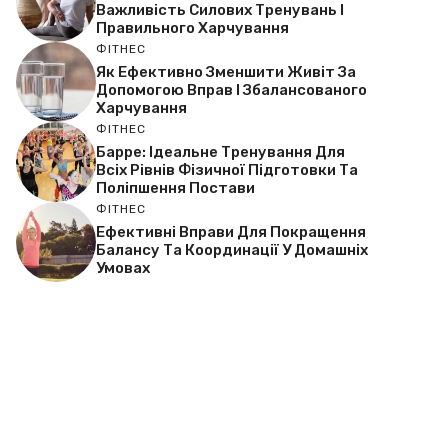
Важливість Силових Тренувань І
Правильного Харчування
ФІТНЕС
Як Ефективно Зменшити Живіт За
Допомогою Вправ І Збалансованого
Харчування
ФІТНЕС
Барре: Ідеальне Тренування Для
Всіх Рівнів Фізичної Підготовки Та
Поліпшення Постави
ФІТНЕС
Ефективні Вправи Для Покращення
Балансу Та Координації У Домашніх
Умовах