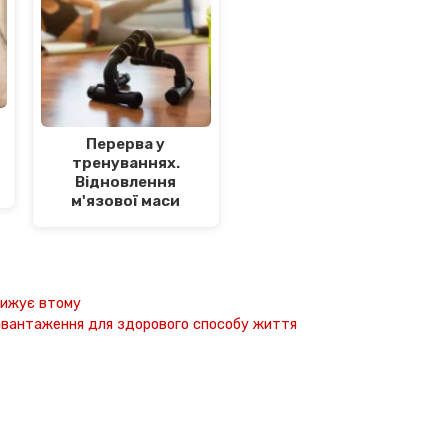
Перерва у
тренуваннях.
Відновлення
м'язової маси
нижує втому
авантаження для здорового способу життя