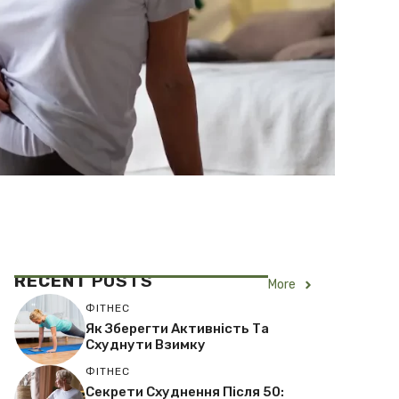
RECENT
POSTS
More
ФІТНЕС
Як Зберегти Активність Та
Схуднути Взимку
ФІТНЕС
Секрети Схуднення Після 50: