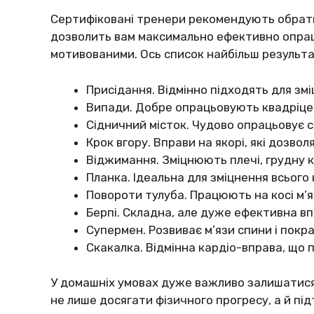
Сертифіковані тренери рекомендують обрати 
дозволить вам максимально ефективно опрацю
мотивованими. Ось список найбільш результ
Присідання. Відмінно підходять для зміц
Випади. Добре опрацьовують квадріцеп
Сідничний місток. Чудово опрацьовує с
Крок вгору. Вправи на якорі, які дозво
Віджимання. Зміцнюють плечі, грудну к
Планка. Ідеальна для зміцнення всього 
Повороти тулуба. Працюють на косі м’
Берпі. Складна, але дуже ефективна впр
Супермен. Розвиває м’язи спини і покр
Скакалка. Відмінна кардіо-вправа, що 
У домашніх умовах дуже важливо залишатися 
не лише досягати фізичного прогресу, а й пі