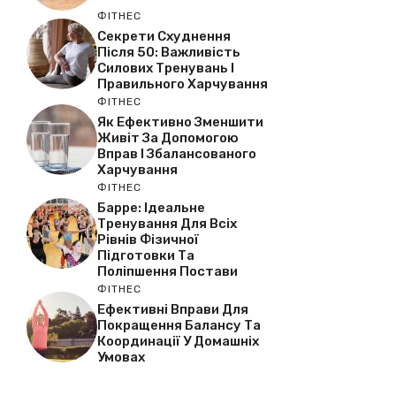
ФІТНЕС
Секрети Схуднення
Після 50: Важливість
Силових Тренувань І
Правильного Харчування
ФІТНЕС
Як Ефективно Зменшити
Живіт За Допомогою
Вправ І Збалансованого
Харчування
ФІТНЕС
Барре: Ідеальне
Тренування Для Всіх
Рівнів Фізичної
Підготовки Та
Поліпшення Постави
ФІТНЕС
Ефективні Вправи Для
Покращення Балансу Та
Координації У Домашніх
Умовах