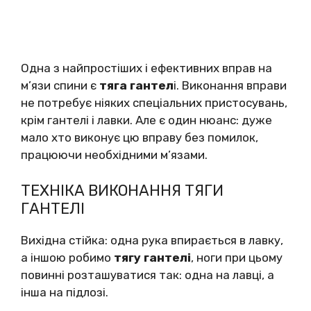
Одна з найпростіших і ефективних вправ на
м’язи спини є
тяга гантел
і. Виконання вправи
не потребує ніяких спеціальних пристосувань,
крім гантелі і лавки. Але є один нюанс: дуже
мало хто виконує цю вправу без помилок,
працюючи необхідними м’язами.
ТЕХНІКА ВИКОНАННЯ ТЯГИ
ГАНТЕЛІ
Вихідна стійка: одна рука впирається в лавку,
а іншою робимо
тягу гантелі
, ноги при цьому
повинні розташуватися так: одна на лавці, а
інша на підлозі.