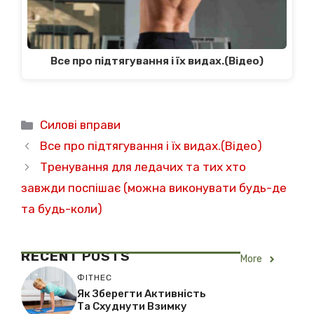
Все про підтягування і їх видах.(Відео)
Категорії
Силові вправи
Все про підтягування і їх видах.(Відео)
Тренування для ледачих та тих хто
завжди поспішає (можна виконувати будь-де
та будь-коли)
RECENT
POSTS
More
ФІТНЕС
Як Зберегти Активність
Та Схуднути Взимку