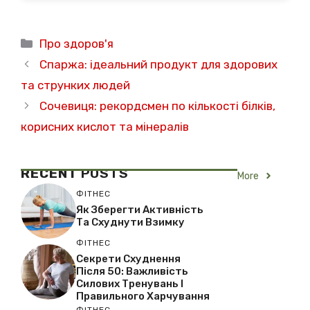
Категорії
Про здоров'я
Спаржа: ідеальний продукт для здорових
та струнких людей
Сочевиця: рекордсмен по кількості білків,
корисних кислот та мінералів
RECENT
POSTS
More
ФІТНЕС
Як Зберегти Активність
Та Схуднути Взимку
ФІТНЕС
Секрети Схуднення
Після 50: Важливість
Силових Тренувань І
Правильного Харчування
ФІТНЕС