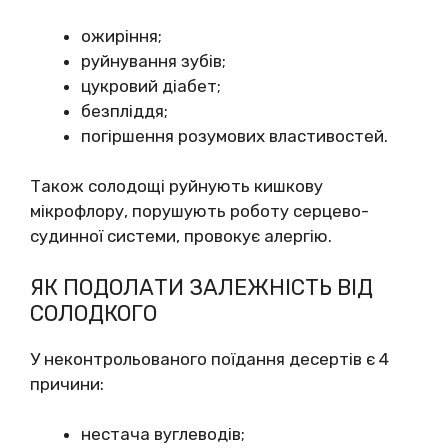
ожиріння;
руйнування зубів;
цукровий діабет;
безпліддя;
погіршення розумових властивостей.
Також солодощі руйнують кишкову
мікрофлору, порушують роботу серцево-
судинної системи, провокує алергію.
ЯК ПОДОЛАТИ ЗАЛЕЖНІСТЬ ВІД
СОЛОДКОГО
У неконтрольованого поїдання десертів є 4
причини:
нестача вуглеводів;