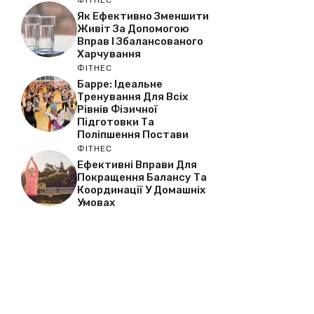
Як Ефективно Зменшити
Живіт За Допомогою
Вправ І Збалансованого
Харчування
ФІТНЕС
Барре: Ідеальне
Тренування Для Всіх
Рівнів Фізичної
Підготовки Та
Поліпшення Постави
ФІТНЕС
Ефективні Вправи Для
Покращення Балансу Та
Координації У Домашніх
Умовах