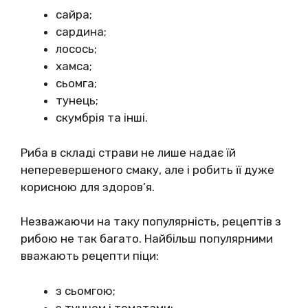
сайра;
сардина;
лосось;
хамса;
сьомга;
тунець;
скумбрія та інші.
Риба в складі страви не лише надає їй
неперевершеного смаку, але і робить її дуже
корисною для здоров’я.
Незважаючи на таку популярність, рецептів з
рибою не так багато. Найбільш популярними
вважають рецепти піци:
з сьомгою;
з тунцем і томатами;