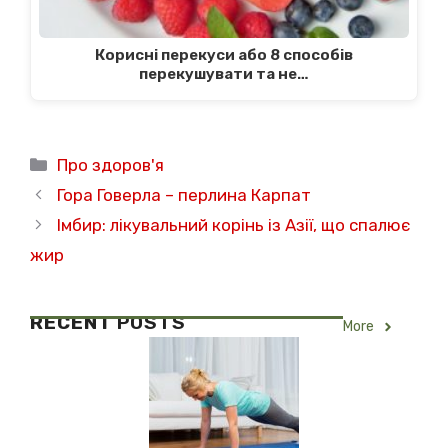
Корисні перекуси або 8 способів
перекушувати та не…
Категорії
Про здоров'я
Гора Говерла – перлина Карпат
Імбир: лікувальний корінь із Азії, що спалює
жир
RECENT
POSTS
More