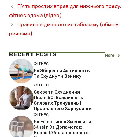
П’ять простих вправ для нижнього пресу:
фітнес вдома (відео)
Правила відмінного метаболізму (обміну
речовин)
RECENT
POSTS
More
ФІТНЕС
Як Зберегти Активність
Та Схуднути Взимку
ФІТНЕС
Секрети Схуднення
Після 50: Важливість
Силових Тренувань І
Правильного Харчування
ФІТНЕС
Як Ефективно Зменшити
Живіт За Допомогою
Вправ І Збалансованого