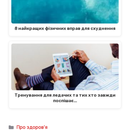
8 найкращих фізичних вправ для схуднення
Тренування для ледачих та тих хто завжди
поспішає…
Категорії
Про здоров'я