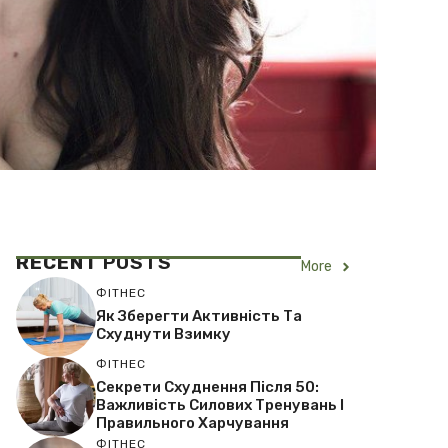
RECENT
POSTS
More
ФІТНЕС
Як Зберегти Активність Та
Схуднути Взимку
ФІТНЕС
Секрети Схуднення Після 50:
Важливість Силових Тренувань І
Правильного Харчування
ФІТНЕС