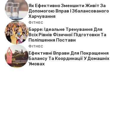
Як Ефективно Зменшити Живіт За
Допомогою Вправ І Збалансованого
Харчування
ФІТНЕС
Барре: Ідеальне Тренування Для
Всіх Рівнів Фізичної Підготовки Та
Поліпшення Постави
ФІТНЕС
Ефективні Вправи Для Покращення
Балансу Та Координації У Домашніх
Умовах