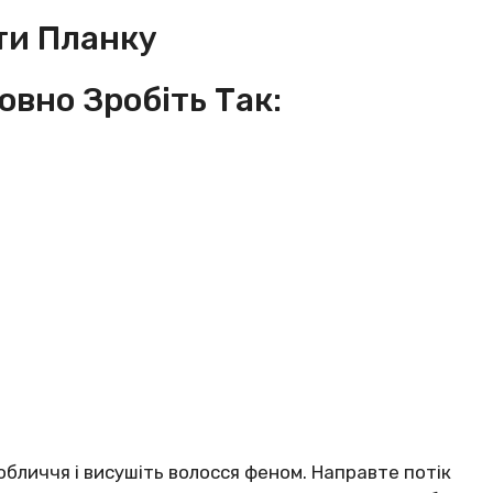
ти Планку
овно Зробіть Так:
бличчя і висушіть волосся феном. Направте потік