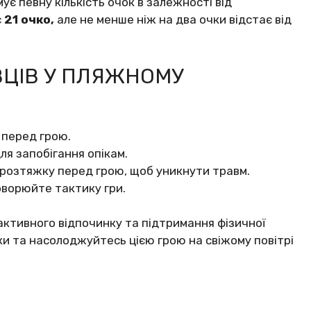
ує певну кількість очок в залежності від
є
21 очко,
але не менше ніж на два очки відстає від
ВЦІВ У ПЛЯЖНОМУ
 перед грою.
я запобігання опікам.
 розтяжку перед грою, щоб уникнути травм.
оворюйте тактику гри.
активного відпочинку та підтримання фізичної
и та насолоджуйтесь цією грою на свіжому повітрі