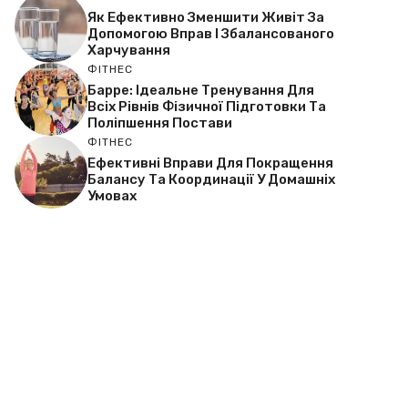
Як Ефективно Зменшити Живіт За
Допомогою Вправ І Збалансованого
Харчування
ФІТНЕС
Барре: Ідеальне Тренування Для
Всіх Рівнів Фізичної Підготовки Та
Поліпшення Постави
ФІТНЕС
Ефективні Вправи Для Покращення
Балансу Та Координації У Домашніх
Умовах