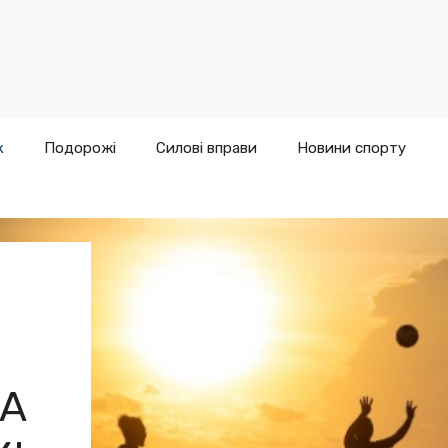
к
Подорожі
Силові вправи
Новини спорту
ЛА