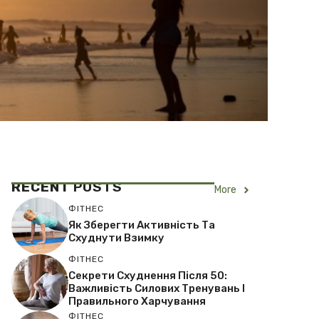
RECENT
POSTS
More
ФІТНЕС
Як Зберегти Активність Та
Схуднути Взимку
ФІТНЕС
Секрети Схуднення Після 50:
Важливість Силових Тренувань І
Правильного Харчування
ФІТНЕС