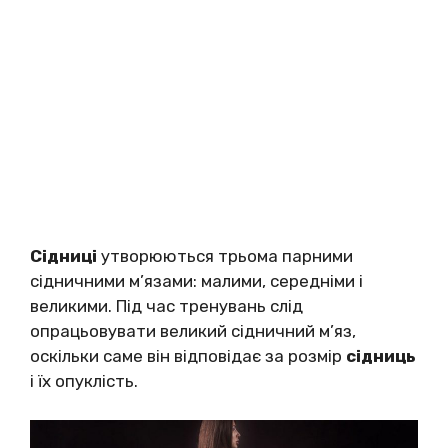
Сідниці
утворюються трьома парними
сідничними м’язами: малими, середніми і
великими. Під час тренувань слід
опрацьовувати великий сідничний м’яз,
оскільки саме він відповідає за розмір
сідниць
і їх опуклість.