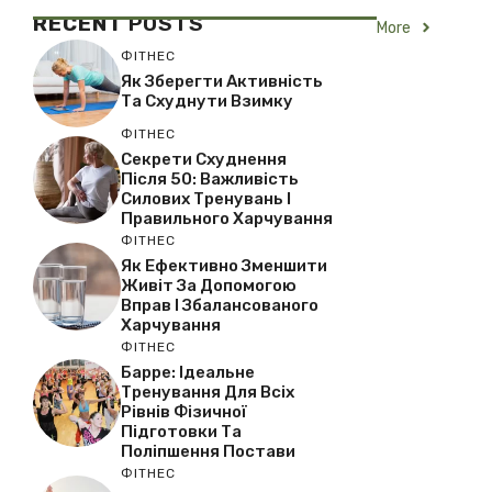
RECENT
POSTS
More
ФІТНЕС
Як Зберегти Активність
Та Схуднути Взимку
ФІТНЕС
Секрети Схуднення
Після 50: Важливість
Силових Тренувань І
Правильного Харчування
ФІТНЕС
Як Ефективно Зменшити
Живіт За Допомогою
Вправ І Збалансованого
Харчування
ФІТНЕС
Барре: Ідеальне
Тренування Для Всіх
Рівнів Фізичної
Підготовки Та
Поліпшення Постави
ФІТНЕС