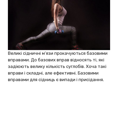
Великі сідничні м’язи прокачуються базовими
вправами. До базових вправ відносять ті, які
задіюють велику кількість суглобів. Хоча такі
вправи і складні, але ефективні. Базовими
вправами для сідниць є випади і присідання.