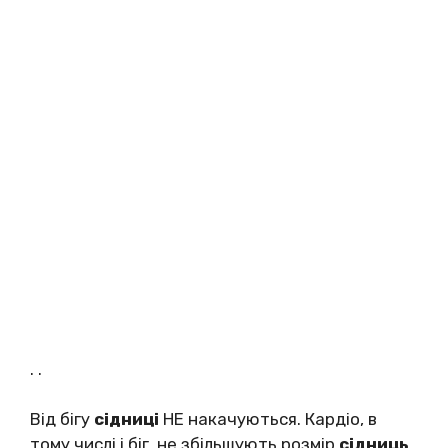
. .
Від бігу
сідниці
НЕ накачуються. Кардіо, в
тому числі і біг, не збільшують розмір
сідниць
,