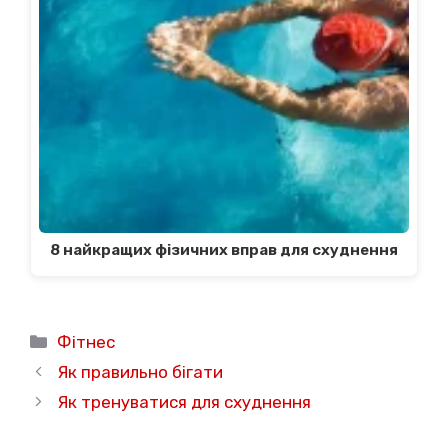
8 найкращих фізичних вправ для схуднення
Категорії
Фітнес
Як правильно бігати
Як тренуватися для схуднення