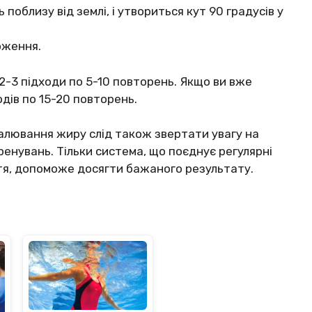
поблизу від землі, і утвориться кут 90 градусів у
оження.
2-3 підходи по 5-10 повторень. Якщо ви вже
одів по 15-20 повторень.
алювання жиру слід також звертати увагу на
енувань. Тільки система, що поєднує регулярні
тя, допоможе досягти бажаного результату.