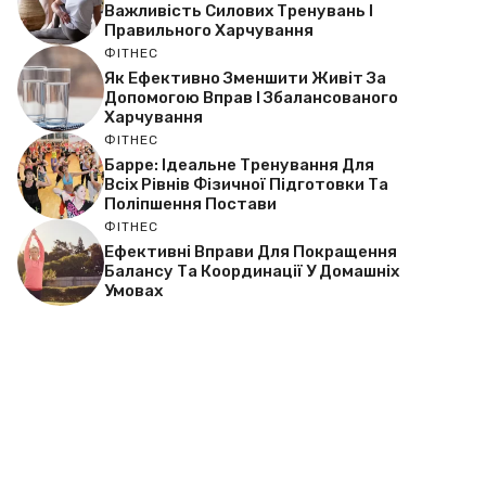
Важливість Силових Тренувань І
Правильного Харчування
ФІТНЕС
Як Ефективно Зменшити Живіт За
Допомогою Вправ І Збалансованого
Харчування
ФІТНЕС
Барре: Ідеальне Тренування Для
Всіх Рівнів Фізичної Підготовки Та
Поліпшення Постави
ФІТНЕС
Ефективні Вправи Для Покращення
Балансу Та Координації У Домашніх
Умовах