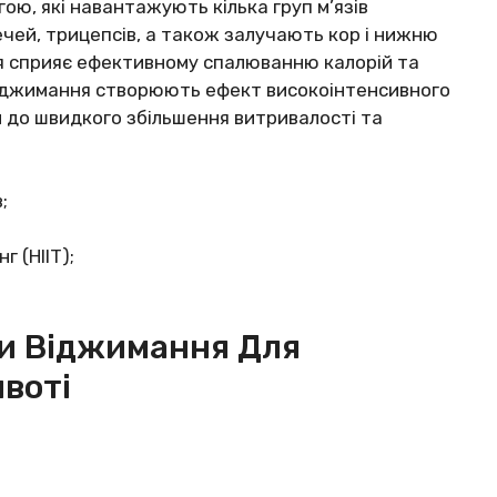
ю, які навантажують кілька груп м’язів
ечей, трицепсів, а також залучають кор і нижню
я сприяє ефективному спалюванню калорій та
 віджимання створюють ефект високоінтенсивного
м до швидкого збільшення витривалості та
;
 (HIIT);
и Віджимання Для
воті