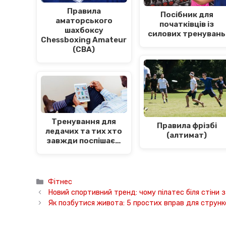
Правила
Посібник для
аматорського
початківців із
шахбоксу
силових тренувань
Chessboxing Amateur
(CBA)
Тренування для
Правила фрізбі
ледачих та тих хто
(алтимат)
завжди поспішає…
Категорії
Фітнес
Новий спортивний тренд: чому пілатес біля стіни 
Як позбутися живота: 5 простих вправ для струнко