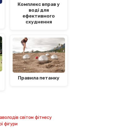
Комплекс вправ у
воді для
ефективного
схуднення
Правила петанку
заволодів світом фітнесу
ї фігури