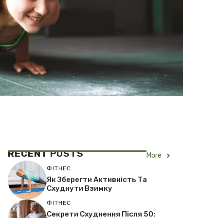
RECENT
POSTS
More
ФІТНЕС
Як Зберегти Активність Та
Схуднути Взимку
ФІТНЕС
Секрети Схуднення Після 50: