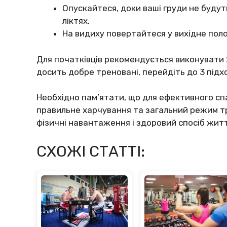
Опускайтеся, доки ваші груди не будуть 
ліктях.
На видиху повертайтеся у вихідне пол
Для початківців рекомендується виконувати 
досить добре треновані, перейдіть до 3 підх
Необхідно пам’ятати, що для ефективного сп
правильне харчування та загальний режим тр
фізичні навантаження і здоровий спосіб жит
СХОЖІ СТАТТІ: