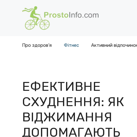
Перейти
до
вмісту
Про здоров’я
Фітнес
Активний відпочино
ЕФЕКТИВНЕ
СХУДНЕННЯ: ЯК
ВІДЖИМАННЯ
ДОПОМАГАЮТЬ