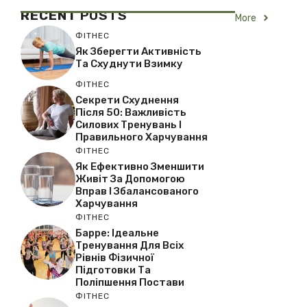
RECENT
POSTS
More
ФІТНЕС
Як Зберегти Активність
Та Схуднути Взимку
ФІТНЕС
Секрети Схуднення
Після 50: Важливість
Силових Тренувань І
Правильного Харчування
ФІТНЕС
Як Ефективно Зменшити
Живіт За Допомогою
Вправ І Збалансованого
Харчування
ФІТНЕС
Барре: Ідеальне
Тренування Для Всіх
Рівнів Фізичної
Підготовки Та
Поліпшення Постави
ФІТНЕС