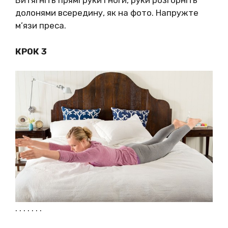
Витягніть прямі руки і ноги, руки розгорніть
долонями всередину, як на фото. Напружте
м’язи преса.
КРОК 3
. . . . . . .