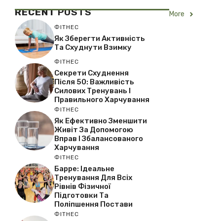
RECENT
POSTS
More
ФІТНЕС
Як Зберегти Активність
Та Схуднути Взимку
ФІТНЕС
Секрети Схуднення
Після 50: Важливість
Силових Тренувань І
Правильного Харчування
ФІТНЕС
Як Ефективно Зменшити
Живіт За Допомогою
Вправ І Збалансованого
Харчування
ФІТНЕС
Барре: Ідеальне
Тренування Для Всіх
Рівнів Фізичної
Підготовки Та
Поліпшення Постави
ФІТНЕС