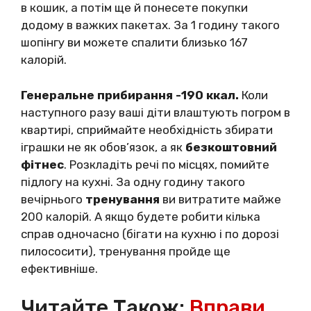
в кошик, а потім ще й понесете покупки
додому в важких пакетах. За 1 годину такого
шопінгу ви можете спалити близько 167
калорій.
Генеральне прибирання -190 ккал.
Коли
наступного разу ваші діти влаштують погром в
квартирі, сприймайте необхідність збирати
іграшки не як обов’язок, а як
безкоштовний
фітнес
. Розкладіть речі по місцях, помийте
підлогу на кухні. За одну годину такого
вечірнього
тренування
ви витратите майже
200 калорій. А якщо будете робити кілька
справ одночасно (бігати на кухню і по дорозі
пилососити), тренування пройде ще
ефективніше.
Читайте Також:
Вправи