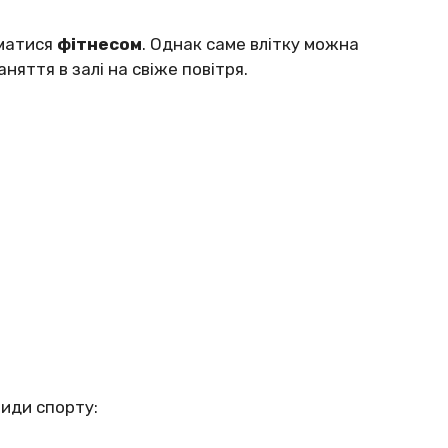
матися
фітнесом
. Однак саме влітку можна
няття в залі на свіже повітря.
види спорту: