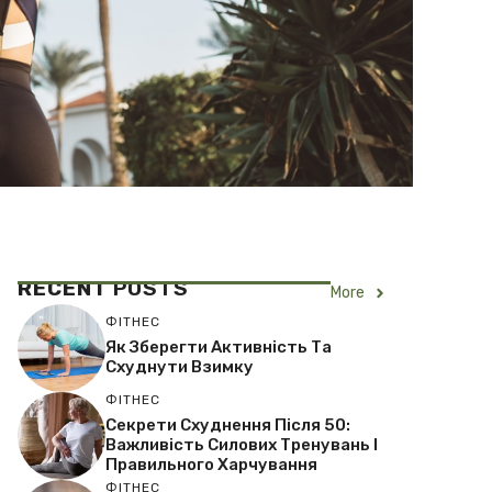
RECENT
POSTS
More
ФІТНЕС
Як Зберегти Активність Та
Схуднути Взимку
ФІТНЕС
Секрети Схуднення Після 50:
Важливість Силових Тренувань І
Правильного Харчування
ФІТНЕС