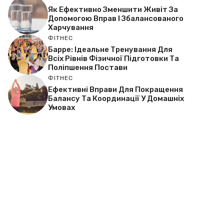
Як Ефективно Зменшити Живіт За
Допомогою Вправ І Збалансованого
Харчування
ФІТНЕС
Барре: Ідеальне Тренування Для
Всіх Рівнів Фізичної Підготовки Та
Поліпшення Постави
ФІТНЕС
Ефективні Вправи Для Покращення
Балансу Та Координації У Домашніх
Умовах