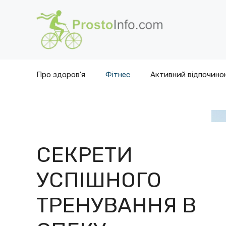
Перейти
до
вмісту
Про здоров’я
Фітнес
Активний відпочино
СЕКРЕТИ
УСПІШНОГО
ТРЕНУВАННЯ В