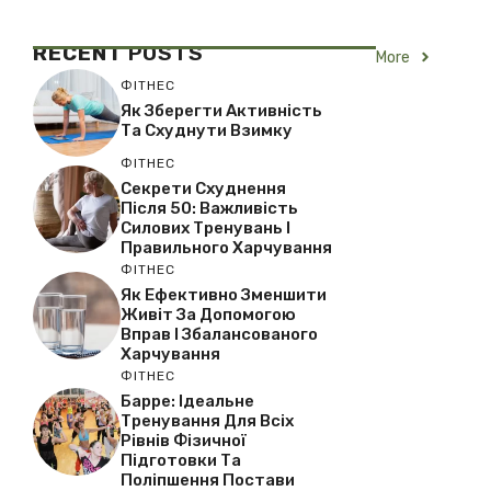
RECENT
POSTS
More
ФІТНЕС
Як Зберегти Активність
Та Схуднути Взимку
ФІТНЕС
Секрети Схуднення
Після 50: Важливість
Силових Тренувань І
Правильного Харчування
ФІТНЕС
Як Ефективно Зменшити
Живіт За Допомогою
Вправ І Збалансованого
Харчування
ФІТНЕС
Барре: Ідеальне
Тренування Для Всіх
Рівнів Фізичної
Підготовки Та
Поліпшення Постави