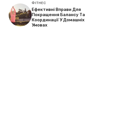
ФІТНЕС
Ефективні Вправи Для
Покращення Балансу Та
Координації У Домашніх
Умовах