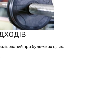
ІДХОДІВ
еалізований при будь-яких цілях.
Т