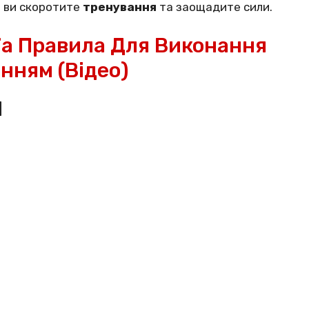
м ви скоротите
тренування
та заощадите сили.
Та Правила Для Виконання
нням (відео)
И