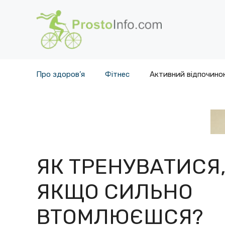
Перейти
до
вмісту
Про здоров’я
Фітнес
Активний відпочино
ЯК ТРЕНУВАТИСЯ
ЯКЩО СИЛЬНО
ВТОМЛЮЄШСЯ?