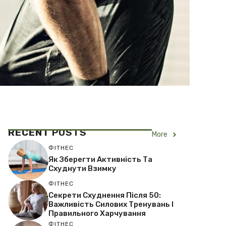
RECENT
POSTS
More
ФІТНЕС
Як Зберегти Активність Та
Схуднути Взимку
ФІТНЕС
Секрети Схуднення Після 50:
Важливість Силових Тренувань І
Правильного Харчування
ФІТНЕС