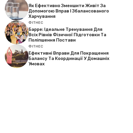
Як Ефективно Зменшити Живіт За
Допомогою Вправ І Збалансованого
Харчування
ФІТНЕС
Барре: Ідеальне Тренування Для
Всіх Рівнів Фізичної Підготовки Та
Поліпшення Постави
ФІТНЕС
Ефективні Вправи Для Покращення
Балансу Та Координації У Домашніх
Умовах