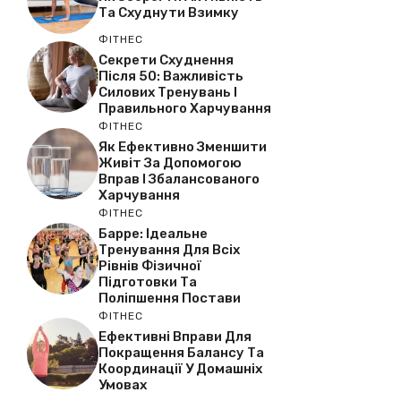
Та Схуднути Взимку
ФІТНЕС
Секрети Схуднення
Після 50: Важливість
Силових Тренувань І
Правильного Харчування
ФІТНЕС
Як Ефективно Зменшити
Живіт За Допомогою
Вправ І Збалансованого
Харчування
ФІТНЕС
Барре: Ідеальне
Тренування Для Всіх
Рівнів Фізичної
Підготовки Та
Поліпшення Постави
ФІТНЕС
Ефективні Вправи Для
Покращення Балансу Та
Координації У Домашніх
Умовах