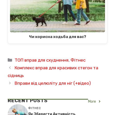
Чи корисна ходьба для вас?
Категорії
ТОП вправ для схуднення
,
Фітнес
Комплекс вправ для красивих стегон та
сідниць
Вправи від целюліту для ніг (+відео)
RECENT
POSTS
More
ФІТНЕС
Як Зберегти Активність