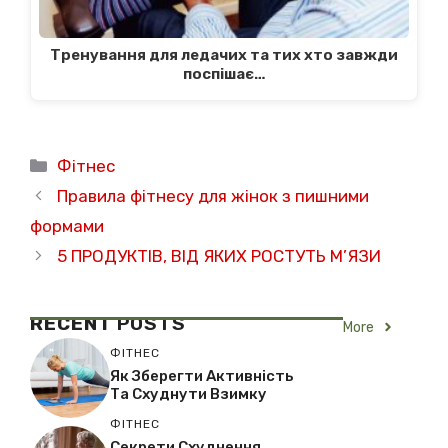
Тренування для ледачих та тих хто завжди
поспішає…
Категорії
Фітнес
Правила фітнесу для жінок з пишними
формами
5 ПРОДУКТІВ, ВІД ЯКИХ РОСТУТЬ М’ЯЗИ
RECENT
POSTS
More
ФІТНЕС
Як Зберегти Активність
Та Схуднути Взимку
ФІТНЕС
Секрети Схуднення