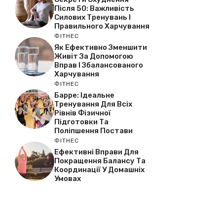
Після 50: Важливість
Силових Тренувань І
Правильного Харчування
ФІТНЕС
Як Ефективно Зменшити
Живіт За Допомогою
Вправ І Збалансованого
Харчування
ФІТНЕС
Барре: Ідеальне
Тренування Для Всіх
Рівнів Фізичної
Підготовки Та
Поліпшення Постави
ФІТНЕС
Ефективні Вправи Для
Покращення Балансу Та
Координації У Домашніх
Умовах