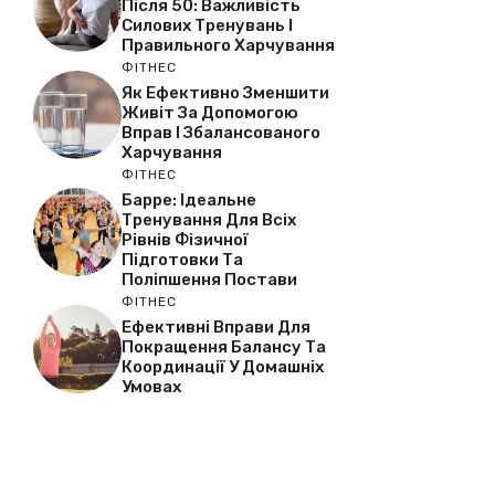
Після 50: Важливість
Силових Тренувань І
Правильного Харчування
ФІТНЕС
Як Ефективно Зменшити
Живіт За Допомогою
Вправ І Збалансованого
Харчування
ФІТНЕС
Барре: Ідеальне
Тренування Для Всіх
Рівнів Фізичної
Підготовки Та
Поліпшення Постави
ФІТНЕС
Ефективні Вправи Для
Покращення Балансу Та
Координації У Домашніх
Умовах