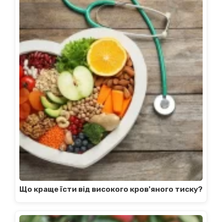
Що краще їсти від високого кров'яного тиску?