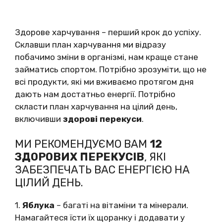
Здорове харчування – перший крок до успіху.
Склавши план харчування ми відразу
побачимо зміни в організмі, нам краще стане
займатись спортом. Потрібно зрозуміти, що не
всі продукти, які ми вживаємо протягом дня
дають нам достатньо енергії. Потрібно
скласти план харчування на цілий день,
включивши
здорові перекуси
.
МИ РЕКОМЕНДУЄМО ВАМ
12
ЗДОРОВИХ ПЕРЕКУСІВ
, ЯКІ
ЗАБЕЗПЕЧАТЬ ВАС ЕНЕРГІЄЮ НА
ЦІЛИЙ ДЕНЬ.
1.
Яблука
– багаті на вітаміни та мінерали.
Намагайтеся їсти їх щоранку і додавати у