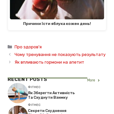
Причини їсти яблука кожен день!
Категорії
Про здоров'я
Чому тренування не показують результату
Як впливають гормони на апетит
RECENT
POSTS
More
ФІТНЕС
Як Зберегти Активність
Та Схуднути Взимку
ФІТНЕС
Секрети Схуднення