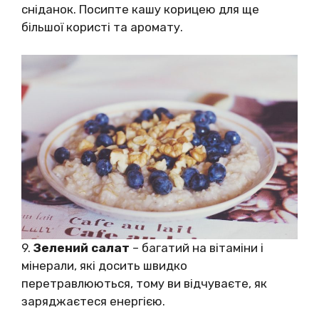
сніданок. Посипте кашу корицею для ще
більшої користі та аромату.
9.
Зелений салат
– багатий на вітаміни і
мінерали, які досить швидко
перетравлюються, тому ви відчуваєте, як
заряджаєтеся енергією.