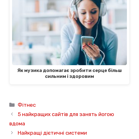
Як музика допомагає зробити серце більш
сильним і здоровим
Категорії
Фітнес
5 найкращих сайтів для занять йогою
вдома
Найкращі дієтичні системи