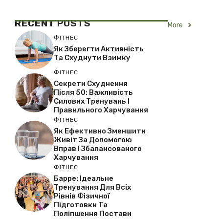
RECENT
POSTS
More
ФІТНЕС
Як Зберегти Активність
Та Схуднути Взимку
ФІТНЕС
Секрети Схуднення
Після 50: Важливість
Силових Тренувань І
Правильного Харчування
ФІТНЕС
Як Ефективно Зменшити
Живіт За Допомогою
Вправ І Збалансованого
Харчування
ФІТНЕС
Барре: Ідеальне
Тренування Для Всіх
Рівнів Фізичної
Підготовки Та
Поліпшення Постави