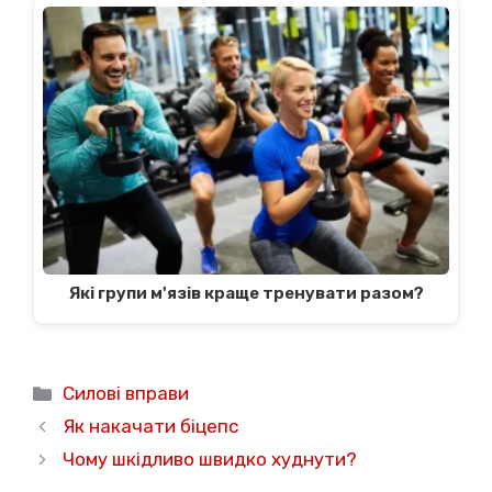
Які групи м'язів краще тренувати разом?
Категорії
Силові вправи
Як накачати біцепс
Чому шкідливо швидко худнути?