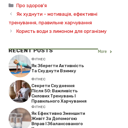
Категорії
Про здоров'я
Як худнути – мотивація, ефективні
тренування, правильне харчування
Користь води з лимоном для організму
RECENT
POSTS
More
ФІТНЕС
Як Зберегти Активність
Та Схуднути Взимку
ФІТНЕС
Секрети Схуднення
Після 50: Важливість
Силових Тренувань І
Правильного Харчування
ФІТНЕС
Як Ефективно Зменшити
Живіт За Допомогою
Вправ І Збалансованого